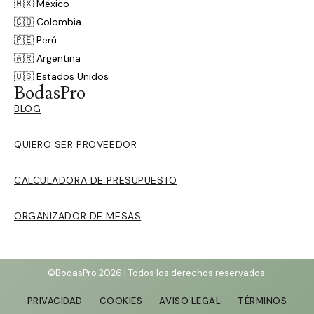
🇲🇽 México
🇨🇴 Colombia
🇵🇪 Perú
🇦🇷 Argentina
🇺🇸 Estados Unidos
BodasPro
BLOG
QUIERO SER PROVEEDOR
CALCULADORA DE PRESUPUESTO
ORGANIZADOR DE MESAS
©BodasPro 2026 | Todos los derechos reservados.
PRIVACIDAD
COOKIES
AVISO LEGAL
TÉRMINOS