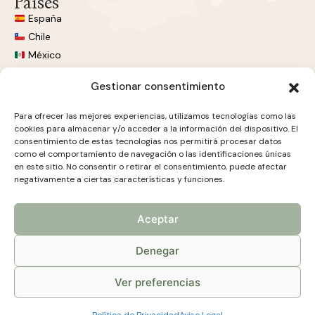
Países
España
Chile
México
Colombia
Gestionar consentimiento
Perú
Argentina
Para ofrecer las mejores experiencias, utilizamos tecnologías como las
Estados Unidos
cookies para almacenar y/o acceder a la información del dispositivo. El
BodasPro
consentimiento de estas tecnologías nos permitirá procesar datos
como el comportamiento de navegación o las identificaciones únicas
BLOG
en este sitio. No consentir o retirar el consentimiento, puede afectar
negativamente a ciertas características y funciones.
QUIERO SER PROVEEDOR
Aceptar
CALCULADORA DE PRESUPUESTO
Denegar
ORGANIZADOR DE MESAS
Ver preferencias