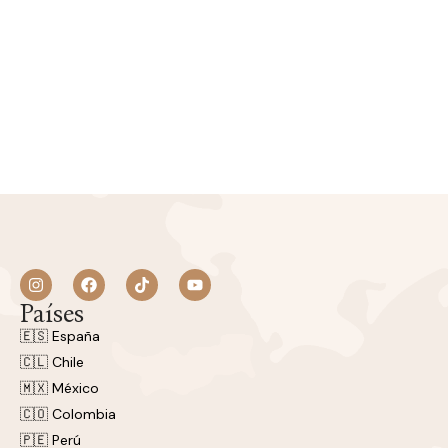
Países
🇪🇸 España
🇨🇱 Chile
🇲🇽 México
🇨🇴 Colombia
🇵🇪 Perú