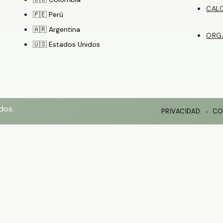
CAL
🇵🇪 Perú
🇦🇷 Argentina
ORG
🇺🇸 Estados Unidos
dos.
PRIVACIDAD
CO